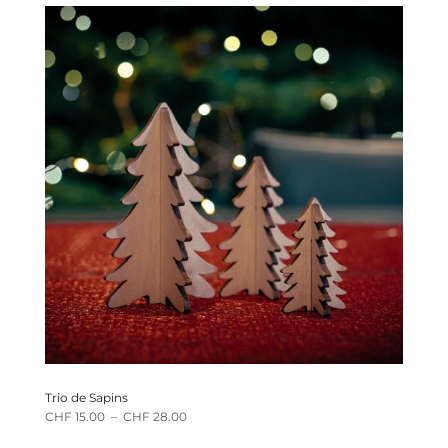
Trio de Sapins
CHF
15.00
–
CHF
28.00