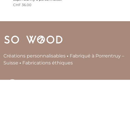
CHF
36.00
Créations personnalisables
•
Fabriqué à Porrentruy –
Suisse
•
Fabrications éthiques
LUNDI À VENDREDI
08h00 - 12h00
13h30 - 18h00