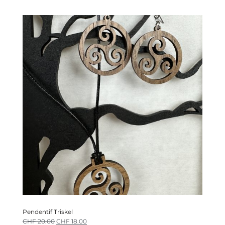
Pendentif Triskel
CHF
20.00
CHF
18.00