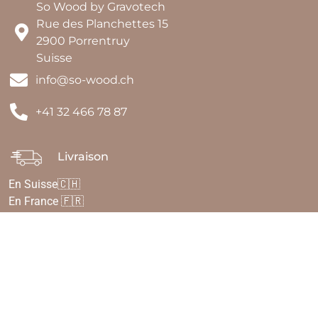
So Wood by Gravotech
Rue des Planchettes 15
2900 Porrentruy
Suisse
info@so-wood.ch
+41 32 466 78 87
Livraison
En Suisse🇨🇭
En France 🇫🇷
En Belgique 🇧🇪
Paiements sécurisés SSL