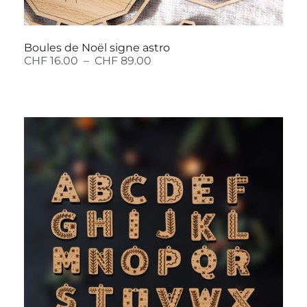
Boules de Noël signe astro
CHF
16.00
–
CHF
89.00