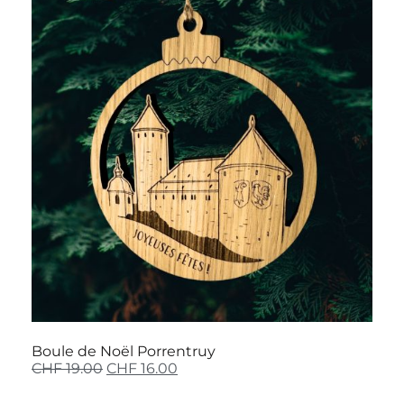
Boule de Noël Porrentruy
CHF
19.00
CHF
16.00