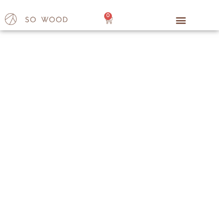
0
Cake topper
Accueil
/
Fêtes : Décoration en bois pour les mariages, fêtes,
Noël, etc.
/
Mariage
/ Cake topper