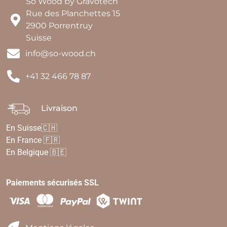
So Wood by Gravotech
Rue des Planchettes 15
2900 Porrentruy
Suisse
info@so-wood.ch
+41 32 466 78 87
Livraison
En Suisse🇨🇭
En France 🇫🇷
En Belgique 🇧🇪
Paiements sécurisés SSL